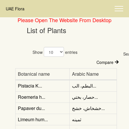
UAE Flora
Please Open The Website From Desktop
List of Plants
Show
entries
Se
Compare
Botanical name
Arabic Name
Pistacia K...
البطم، الب...
Roemeria h...
حصار، بختي...
Papaver du...
خشخاش، خشخ...
Limeum hum...
ثمينه