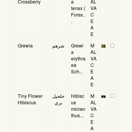
Crossberry
a
AL
tenax (
VA
Forss..
C
.
E
A
E
Grewia
شرهم
Grewi
M
a
AL
erythra
VA
ea
C
Sch...
E
A
E
Tiny Flower
جلجيل
Hibisc
M
Hibiscus
بري
us
AL
micran
VA
thus...
C
E
A