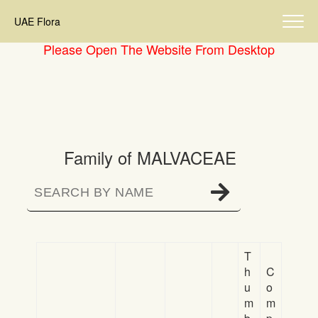
UAE Flora
Please Open The Website From Desktop
Family of MALVACEAE
T
h
C
u
o
m
m