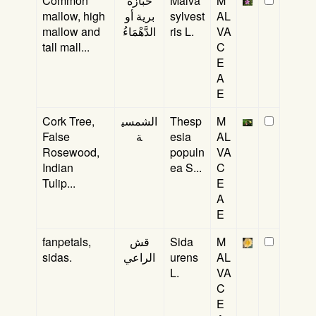
Common
خبازة
Malva
M
mallow, high
برية أو
sylvest
AL
mallow and
الدَّهْمَاءُ
ris L.
VA
tall mall...
C
E
A
E
Cork Tree,
الشمسي
Thesp
M
False
ة
esia
AL
Rosewood,
populn
VA
Indian
ea S...
C
Tulip...
E
A
E
fanpetals,
قش
Sida
M
sidas.
الراعي
urens
AL
L.
VA
C
E