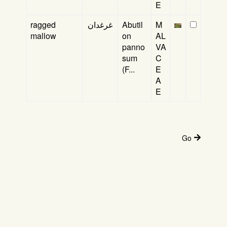
E
ragged
غرغدان
Abutil
M
mallow
on
AL
panno
VA
sum
C
(F...
E
A
E
Go