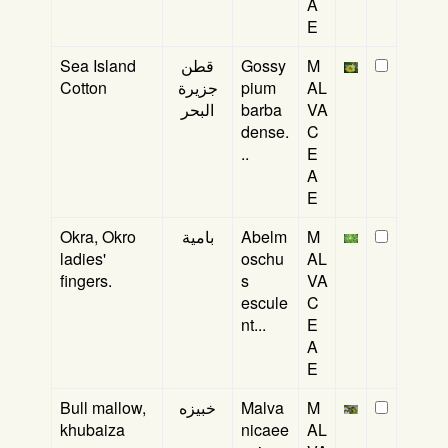
A
E
Sea Island
قطن
Gossy
M
Cotton
جزيرة
pium
AL
البحر
barba
VA
dense.
C
..
E
A
E
Okra, Okro
بامية
Abelm
M
ladies'
oschu
AL
fingers.
s
VA
escule
C
nt...
E
A
E
Bull mallow,
خبيزه
Malva
M
khubaiza
nicaee
AL