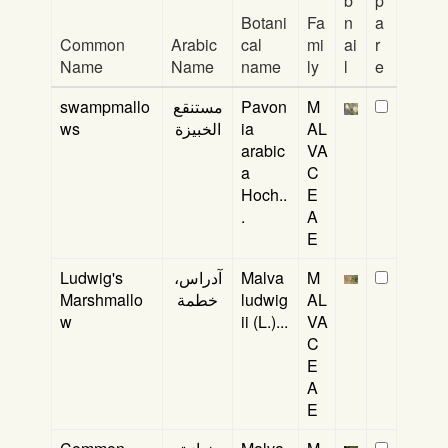
b
p
Botani
Fa
n
a
Common
Arabic
cal
mi
ai
r
Name
Name
name
ly
l
e
swampmallo
مستنقع
Pavon
M
ws
الخبيزة
ia
AL
arabic
VA
a
C
Hoch..
E
.
A
E
Ludwig's
آدراس،
Malva
M
Marshmallo
خطمة
ludwig
AL
w
ii (L.)...
VA
C
E
A
E