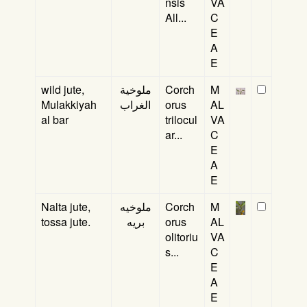
nsis
VA
All...
C
E
A
E
wild jute,
ملوخية
Corch
M
Mulakkiyah
الغراب
orus
AL
al bar
trilocul
VA
ar...
C
E
A
E
Nalta jute,
ملوخيه
Corch
M
tossa jute.
بريه
orus
AL
olitoriu
VA
s...
C
E
A
E