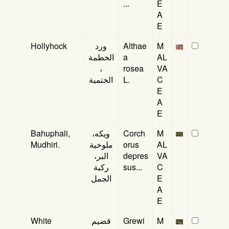
...
E
A
E
Hollyhock
ورد
Althae
M
الخطمة
a
AL
،
rosea
VA
الختمية
L.
C
E
A
E
Bahuphali,
ويكه،
Corch
M
Mudhiri.
ملوخية
orus
AL
البر،
depres
VA
ركبة
sus...
C
الجمل
E
A
E
White
قضيم
Grewi
M