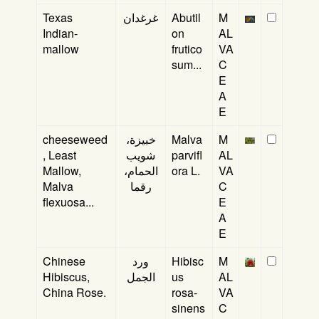
Texas
غرغدان
Abutil
M
Indian-
on
AL
mallow
frutico
VA
sum...
C
E
A
E
cheeseweed
خبيزة،
Malva
M
, Least
شويب
parvifl
AL
Mallow,
الحمام،
ora L.
VA
Malva
رقما
C
flexuosa...
E
A
E
Chinese
ورد
Hibisc
M
Hibiscus,
الجمل
us
AL
China Rose.
rosa-
VA
sinens
C